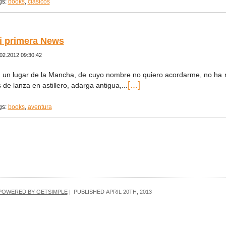
gs:
books
,
clásicos
i primera News
02.2012 09:30:42
 un lugar de la Mancha, de cuyo nombre no quiero acordarme, no ha 
[...]
s de lanza en astillero, adarga antigua,...
gs:
books
,
aventura
POWERED BY GETSIMPLE
| PUBLISHED
APRIL 20TH, 2013