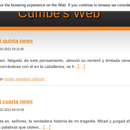
e the browsing experience on the Web. If you continue to browse we conside
Cumbe's Web
i quinta news
02.2012 19:11:05
así, fatigado de este pensamiento, abrevió su venteril y limitada cena
[...]
cerrándose con él en la caballeriza, se h...
gs:
books
,
aventura
,
clásicos
i cuarta news
02.2012 09:32:59
ta es, señores, la verdadera historia de mi tragedia. Mirad y juzgad a
[...]
s palabras que oisteis,...