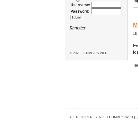
Ta
Username:
Password:
M
Register
18.
En
lo
© 2026 -
CUMBE'S WEB
Ta
ALL RIGHTS RESERVED
CUMBE'S WEB
|