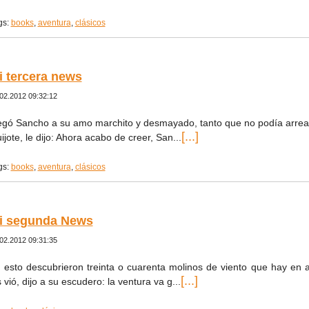
gs:
books
,
aventura
,
clásicos
i tercera news
02.2012 09:32:12
egó Sancho a su amo marchito y desmayado, tanto que no podía arrear
[...]
ijote, le dijo: Ahora acabo de creer, San...
gs:
books
,
aventura
,
clásicos
i segunda News
02.2012 09:31:35
 esto descubrieron treinta o cuarenta molinos de viento que hay en
[...]
s vió, dijo a su escudero: la ventura va g...