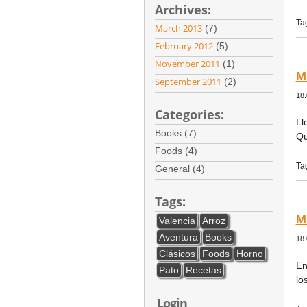
Archives:
Ta
March 2013
(7)
February 2012
(5)
November 2011
(1)
M
September 2011
(2)
18.
Categories:
Ll
Books (7)
Qu
Foods (4)
Ta
General (4)
Tags:
M
Valencia
Arroz
Aventura
Books
18.
Clásicos
Foods
Horno
En
Pato
Recetas
lo
Login