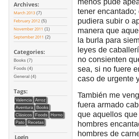
menos pude apea
Archives:
tener encantado; q
March 2013
(7)
pudiera subir o 
February 2012
(5)
November 2011
(1)
manera que aquel
September 2011
(2)
la burla para sie
leyes de caballe
Categories:
no consienten qu
Books (7)
sea, si no fuere 
Foods (4)
General (4)
caso de urgente 
Tags:
También me vengar
Valencia
Arroz
fuera armado cab
Aventura
Books
que aquellos que
Clásicos
Foods
Horno
Pato
Recetas
hombres encantad
hombres de carne
Login