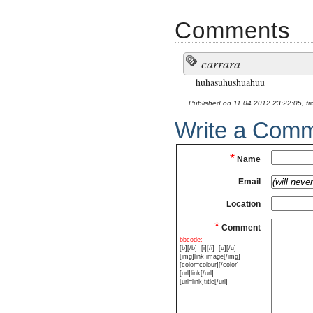
Comments
carrara
huhasuhushuahuu
Published on 11.04.2012 23:22:05, fr
Write a Com
*
Name
Email
Location
*
Comment
bbcode:
[b][/b]
[i][/i]
[u][/u]
[img]link image[/img]
[color=colour][/color]
[url]link[/url]
[url=link]title[/url]