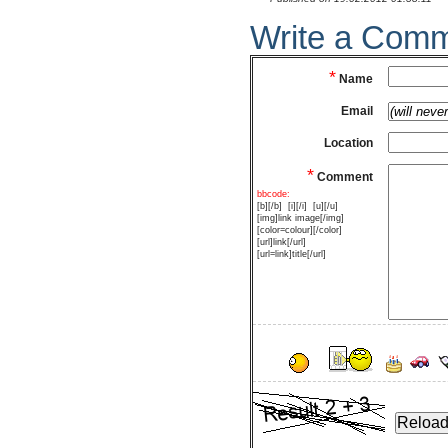
Write a Com
*
Name
Email
Location
*
Comment
bbcode:
[b][/b]
[i][/i]
[u][/u]
[img]link image[/img]
[color=colour][/color]
[url]link[/url]
[url=link]title[/url]