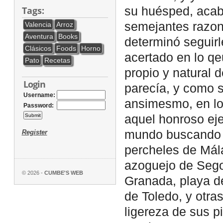
Tags:
su huésped, acab
semejantes razone
Valencia
Arroz
Aventura
Books
determinó seguirl
Clásicos
Foods
Horno
acertado en lo qe
Pato
Recetas
propio y natural d
Login
parecía, y como s
Username:
ansimesmo, en lo
Password:
aquel honroso eje
mundo buscando s
Register
percheles de Mála
azoguejo de Segov
© 2026 -
CUMBE'S WEB
Granada, playa de
de Toledo, y otra
ligereza de sus p