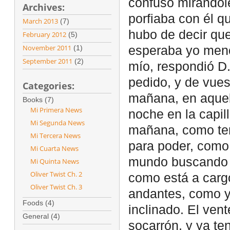
confuso mirándole
Archives:
porfiaba con él q
March 2013
(7)
hubo de decir que
February 2012
(5)
November 2011
(1)
esperaba yo meno
September 2011
(2)
mío, respondió D.
pedido, y de vues
Categories:
mañana, en aquel 
Books (7)
Mi Primera News
noche en la capill
Mi Segunda News
mañana, como ten
Mi Tercera News
para poder, como 
Mi Cuarta News
mundo buscando l
Mi Quinta News
Oliver Twist Ch. 2
como está a cargo
Oliver Twist Ch. 3
andantes, como y
Foods (4)
inclinado. El ven
General (4)
socarrón, y ya ten