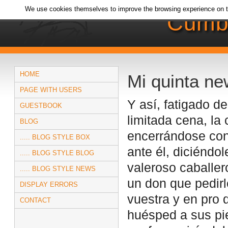
We use cookies themselves to improve the browsing experience on t
Cumb
HOME
Mi quinta n
PAGE WITH USERS
Y así, fatigado d
GUESTBOOK
limitada cena, la
BLOG
encerrándose con 
..... BLOG STYLE BOX
ante él, diciéndo
..... BLOG STYLE BLOG
valeroso caballer
..... BLOG STYLE NEWS
un don que pedirl
DISPLAY ERRORS
vuestra y en pro 
CONTACT
huésped a sus pi