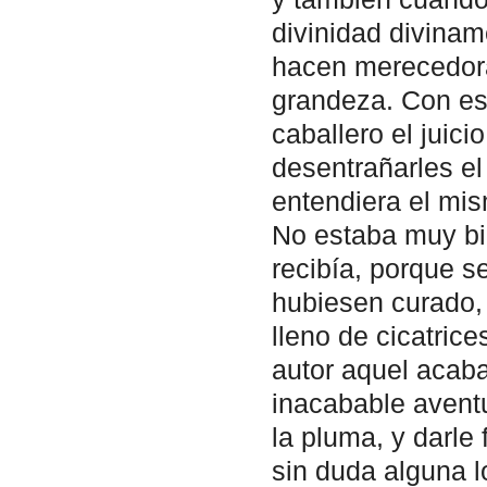
divinidad diviname
hacen merecedora
grandeza. Con es
caballero el juici
desentrañarles el 
entendiera el mism
No estaba muy bi
recibía, porque 
hubiesen curado, 
lleno de cicatric
autor aquel acaba
inacabable avent
la pluma, y darle 
sin duda alguna lo