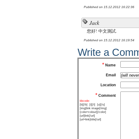
Published on 15.12.2012 16:22:36
Jack
您好! 中文測試.
Published on 15.12.2012 16:19:54
Write a Com
*
Name
Email
Location
*
Comment
bbcode:
[b][/b]
[i][/i]
[u][/u]
[img]link image[/img]
[color=colour][/color]
[url]link[/url]
[url=link]title[/url]