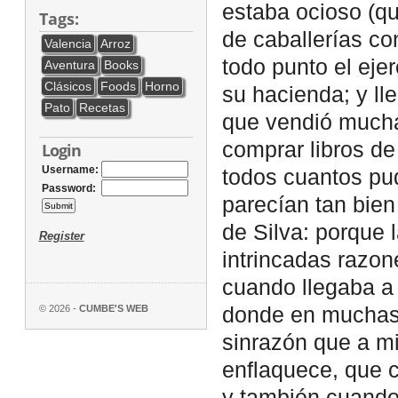
estaba ocioso (qu
Tags:
de caballerías con
Valencia
Arroz
todo punto el ejer
Aventura
Books
Clásicos
Foods
Horno
su hacienda; y ll
Pato
Recetas
que vendió mucha
comprar libros de 
Login
Username:
todos cuantos pud
Password:
parecían tan bie
de Silva: porque 
Register
intrincadas razon
cuando llegaba a 
© 2026 -
CUMBE'S WEB
donde en muchas p
sinrazón que a mi
enflaquece, que c
y también cuando 