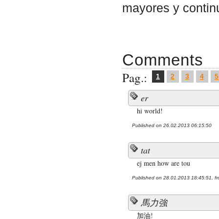
mayores y contin
Comments
Pag.:
1
2
3
4
5
er
hi world!
Published on 26.02.2013 06:15:50
tat
ej men how are tou
Published on 28.01.2013 18:45:51, fr
馬力強
加油!