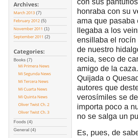
con sus pantuflos
Archives:
honraba con su ve
March 2013
(7)
ama que pasaba d
February 2012
(5)
November 2011
(1)
llegaba a los vei
September 2011
(2)
ensillaba el rocí
de nuestro hidalg
Categories:
recia, seco de ca
Books (7)
Mi Primera News
amigo de la caza.
Mi Segunda News
Quijada o Quesada
Mi Tercera News
autores que deste
Mi Cuarta News
verosímiles se de
Mi Quinta News
Oliver Twist Ch. 2
importa poco a nu
Oliver Twist Ch. 3
no se salga un pu
Foods (4)
General (4)
Es, pues, de sabe