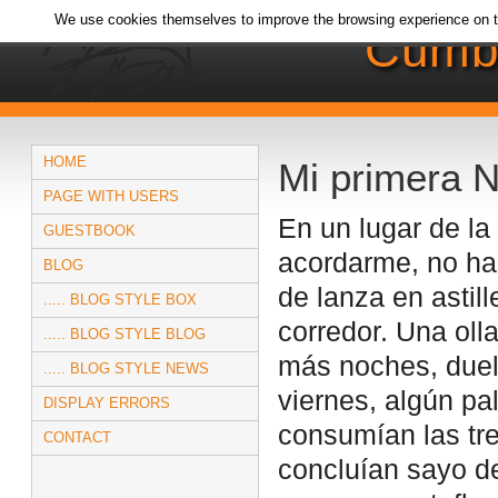
We use cookies themselves to improve the browsing experience on t
Cumb
HOME
Mi primera 
PAGE WITH USERS
En un lugar de l
GUESTBOOK
acordarme, no ha
BLOG
de lanza en astill
..... BLOG STYLE BOX
corredor. Una oll
..... BLOG STYLE BLOG
más noches, duelo
..... BLOG STYLE NEWS
viernes, algún p
DISPLAY ERRORS
consumían las tre
CONTACT
concluían sayo de