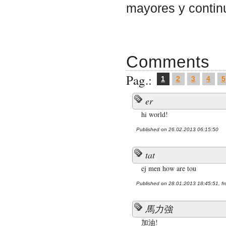
mayores y contin
Comments
Pag.:
1
2
3
4
5
er
hi world!
Published on 26.02.2013 06:15:50
tat
ej men how are tou
Published on 28.01.2013 18:45:51, fr
馬力強
加油!