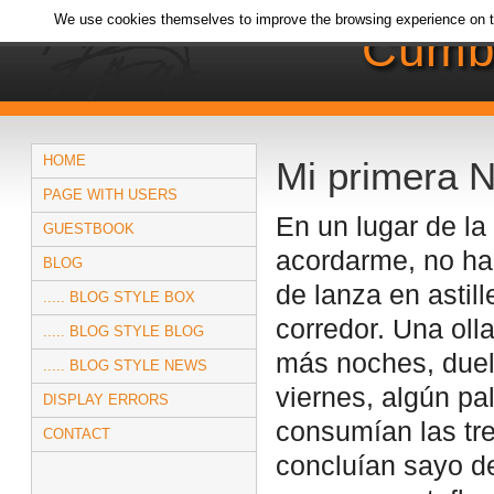
We use cookies themselves to improve the browsing experience on t
Cumb
HOME
Mi primera 
PAGE WITH USERS
En un lugar de l
GUESTBOOK
acordarme, no ha
BLOG
de lanza en astill
..... BLOG STYLE BOX
corredor. Una oll
..... BLOG STYLE BLOG
más noches, duelo
..... BLOG STYLE NEWS
viernes, algún p
DISPLAY ERRORS
consumían las tre
CONTACT
concluían sayo de