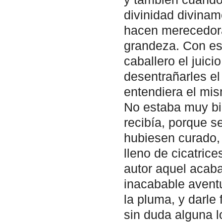
divinidad diviname
hacen merecedora
grandeza. Con es
caballero el juici
desentrañarles el 
entendiera el mism
No estaba muy bi
recibía, porque 
hubiesen curado, 
lleno de cicatric
autor aquel acaba
inacabable avent
la pluma, y darle 
sin duda alguna lo