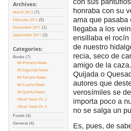
con sus pantuflos
Archives:
honraba con su ve
March 2013
(7)
ama que pasaba d
February 2012
(5)
November 2011
(1)
llegaba a los vei
September 2011
(2)
ensillaba el rocí
de nuestro hidalg
Categories:
recia, seco de ca
Books (7)
Mi Primera News
amigo de la caza.
Mi Segunda News
Quijada o Quesada
Mi Tercera News
autores que deste
Mi Cuarta News
verosímiles se de
Mi Quinta News
Oliver Twist Ch. 2
importa poco a nu
Oliver Twist Ch. 3
no se salga un pu
Foods (4)
General (4)
Es, pues, de sabe