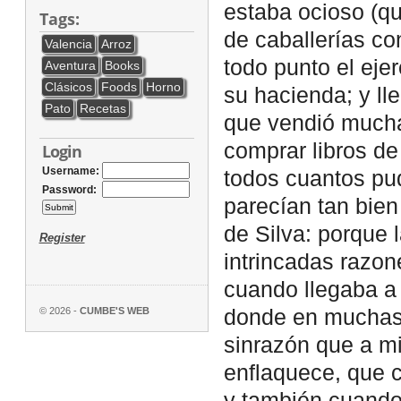
estaba ocioso (qu
Tags:
de caballerías con
Valencia
Arroz
todo punto el ejer
Aventura
Books
Clásicos
Foods
Horno
su hacienda; y ll
Pato
Recetas
que vendió mucha
comprar libros de 
Login
Username:
todos cuantos pud
Password:
parecían tan bie
de Silva: porque 
Register
intrincadas razon
cuando llegaba a 
© 2026 -
CUMBE'S WEB
donde en muchas p
sinrazón que a mi
enflaquece, que c
y también cuando 