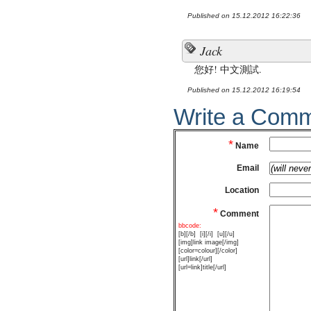
Published on 15.12.2012 16:22:36
Jack
您好! 中文測試.
Published on 15.12.2012 16:19:54
Write a Com
*
Name
Email
Location
*
Comment
bbcode:
[b][/b]
[i][/i]
[u][/u]
[img]link image[/img]
[color=colour][/color]
[url]link[/url]
[url=link]title[/url]