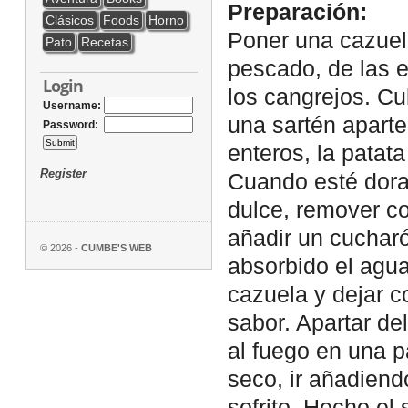
Preparación:
Clásicos
Foods
Horno
Poner una cazuela
Pato
Recetas
pescado, de las e
Login
los cangrejos. Cub
Username:
una sartén aparte 
Password:
enteros, la patata
Register
Cuando esté dorad
dulce, remover c
añadir un cuchar
© 2026 -
CUMBE'S WEB
absorbido el agua 
cazuela y dejar c
sabor. Apartar del
al fuego en una p
seco, ir añadien
sofrito. Hecho el 