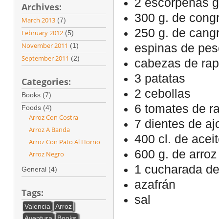
2 escorpenas 
Archives:
300 g. de congr
March 2013
(7)
250 g. de cang
February 2012
(5)
November 2011
(1)
espinas de pe
September 2011
(2)
cabezas de rape
3 patatas
Categories:
2 cebollas
Books (7)
6 tomates de 
Foods (4)
Arroz Con Costra
7 dientes de aj
Arroz A Banda
400 cl. de acei
Arroz Con Pato Al Horno
600 g. de arro
Arroz Negro
1 cucharada de
General (4)
azafrán
Tags:
sal
Valencia
Arroz
Aventura
Books